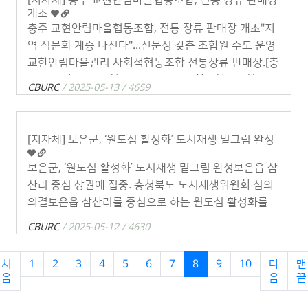
[지자체] 충주 교현안림마을협동조합, 전통 장류 판매장
개소
충주 교현안림마을협동조합, 전통 장류 판매장 개소"지
역 식문화 계승 나선다"...전문성 갖춘 조합원 주도 운영
교한안림마을관리 사회적협동조합 전통장류 판매장.［충
북일보］ 충주시 교현안림마을관리 사회적협동조합은
CBURC
/ 2025-05-13 / 4659
13일 교현안림어울림센터 2층에 전 . . .
[지자체] 보은군, ‘원도심 활성화’ 도시재생 밑그림 완성
보은군, ‘원도심 활성화’ 도시재생 밑그림 완성보은읍 삼
산리 중심 상권에 집중. 충청북도 도시재생위원회 심의
의결보은읍 삼산리를 중심으로 하는 원도심 활성화를
위한 도시재생 전략계획 마스터플랜 조감도보은군은 민
CBURC
/ 2025-05-12 / 4630
선 8기 '군민이 행복한 도시형 농촌 보은 . . .
처
1
2
3
4
5
6
7
8
9
10
다
맨
음
음
끝