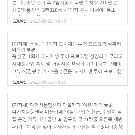
분' 市, 이달 철거 후 2임시청사 직원 주차장 210면 설
치 3개 동 면적 3천828㎡… "민자 유치 나서야" 목소
리 청주시의회 임정수 의원 "시민 위한 공원 조성" 제안
CBURC
/ 2025-06-02 / 4616
청 . . .
[지자체] 음성군, 1회차 도시재생 투어 프로그램 성황리
마무리
음성군, 1회차 도시재생 투어 프로그램 성황리 마무리도
시재생사업 홍보 및 거점시설 활성화 기여 【충북 브레이
크뉴스】김봉수 기자=음성군은 ‘도시재생 투어 프로그램’
1회차를 성황리에 운영했다고 29일 밝혔다. 이번 도시
CBURC
/ 2025-05-29 / 4610
재생 투어는 도시 . . .
[지자체] 다가치동행센터 마을카페 ‘이음’ 개업
다가치동행센터 마을카페 ‘이음’ 개업 옥천군, 주민이 직
접 운영 커뮤니티 공간 ▲ 황규철 군수(뒷줄 오른쪽 세번
째)가 `이음'을 찾아 종사자들과 사진을 찍고있다. [충청
타임즈]충북 옥천군이 대학타운형 도시재생 뉴딜사업