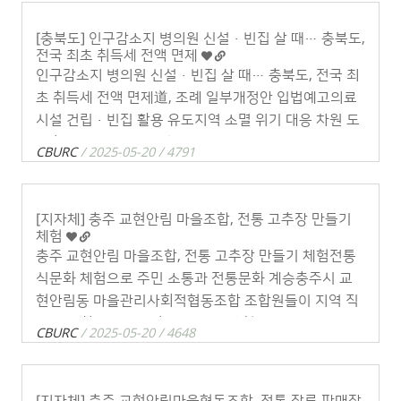
[충북도] 인구감소지 병의원 신설·빈집 살 때… 충북도,
전국 최초 취득세 전액 면제
인구감소지 병의원 신설·빈집 살 때… 충북도, 전국 최
초 취득세 전액 면제道, 조례 일부개정안 입법예고의료
시설 건립·빈집 활용 유도지역 소멸 위기 대응 차원 도
입충북 인구감소지역에서 병·의원 설립을 위해 부동산
CBURC
/ 2025-05-20 / 4791
을 취득하는 의료인이나 빈집을 사는 1가구 . . .
[지자체] 충주 교현안림 마을조합, 전통 고추장 만들기
체험
충주 교현안림 마을조합, 전통 고추장 만들기 체험전통
식문화 체험으로 주민 소통과 전통문화 계승충주시 교
현안림동 마을관리사회적협동조합 조합원들이 지역 직
능단체 회원들과 '고추장 만들기 체험 프로그램'을 열고
CBURC
/ 2025-05-20 / 4648
화이팅을 외치고 있다.［충북일보］ . . .