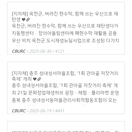
[지자체] 옥천군, 버려진 현수막, 함께 쓰는 우산으로 재
탄생
옥천군, 버려진 현수막, 함께 쓰는 우산으로 재탄생다가
치동행센터·창의어울림센터에 폐현수막 재활용 공용
우산 비치 옥천군 도시재생뉴딜사업으로 조성된 다가치
동행센터와 창의어울림센터에 ‘폐현수막을 재활용한 공
CBURC
/ 2025-06-30 / 4121
용우산’이 27일 비치되었다.공용우산은 다 . . .
[지자체] 충주 성내성서마을조합, '1회 관아골 저잣거리
축제' 개최
충주 성내성서마을조합, '1회 관아골 저잣거리 축제' 개
최 21일 문화창업재생허브 광장…체험·플리마켓 운영
충북 충주 성내성서동마을관리사회적협동조합이 오는
21일 문화창업재생허브 광장에서 '1회 관아골 저잣거리
CBURC
/ 2025-06-19 / 4451
축제'를 연다.이번 축제는 지역의 . . .