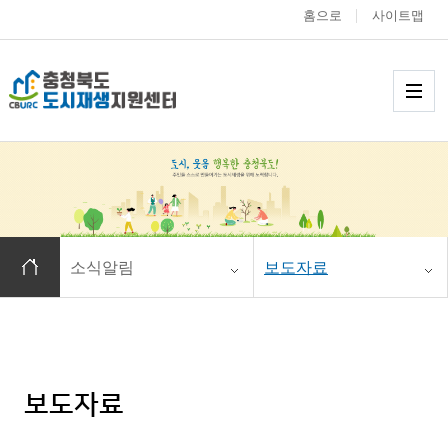
홈으로
사이트맵
충청북도 도시재생
메
홈으로 이동
소식알림
보도자료
보도자료