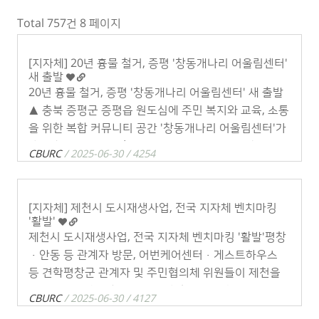
Total 757건
8 페이지
[지자체] 20년 흉물 철거, 증평 '창동개나리 어울림센터'
새 출발
20년 흉물 철거, 증평 '창동개나리 어울림센터' 새 출발
▲ 충북 증평군 증평읍 원도심에 주민 복지와 교육, 소통
을 위한 복합 커뮤니티 공간 '창동개나리 어울림센터'가
새롭게 문을 열었다충북 증평군 증평읍 원도심에 주민
CBURC
/ 2025-06-30 / 4254
복지와 교육, 소통을 위한 복합 . . .
[지자체] 제천시 도시재생사업, 전국 지자체 벤치마킹
'활발'
제천시 도시재생사업, 전국 지자체 벤치마킹 '활발'평창
·안동 등 관계자 방문, 어번케어센터·게스트하우스
등 견학평창군 관계자 및 주민협의체 위원들이 제천을
방문해 어번케어센터 등 도시재생 주요 시설을 둘러보
CBURC
/ 2025-06-30 / 4127
고 있다.［충북일보］ 제천시 도시재생 . . .