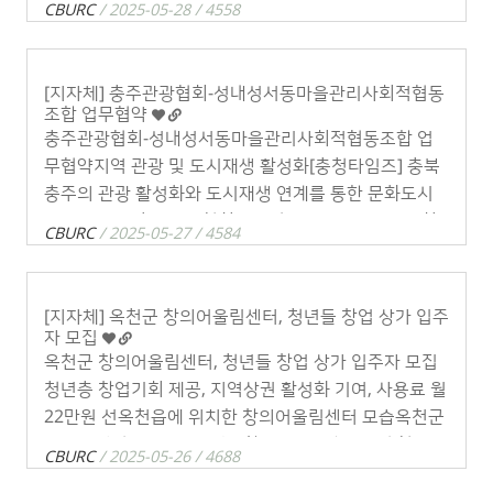
CBURC
/ 2025-05-28 / 4558
일환으 . . .
[지자체] 충주관광협회-성내성서동마을관리사회적협동
조합 업무협약
충주관광협회-성내성서동마을관리사회적협동조합 업
무협약지역 관광 및 도시재생 활성화[충청타임즈] 충북
충주의 관광 활성화와 도시재생 연계를 통한 문화도시
조성을 위해 충주관광협회와 성내성서동마을관리사회
CBURC
/ 2025-05-27 / 4584
적협동조합이 손을 맞잡았다.충주관광협회(회장 오대
호)와 . . .
[지자체] 옥천군 창의어울림센터, 청년들 창업 상가 입주
자 모집
옥천군 창의어울림센터, 청년들 창업 상가 입주자 모집
청년층 창업기회 제공, 지역상권 활성화 기여, 사용료 월
22만원 선옥천읍에 위치한 창의어울림센터 모습옥천군
은 도시재생사업 거점시설 '창의어울림센터 상생협력상
CBURC
/ 2025-05-26 / 4688
가' 4개 호실에 대해 입주자를 모집한다고 . . .