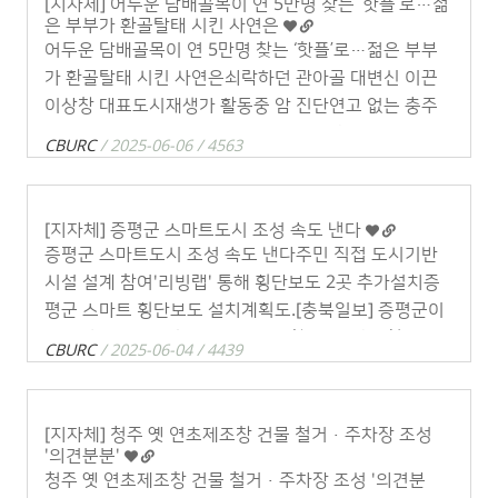
[지자체] 어두운 담배골목이 연 5만명 찾는 ‘핫플’로…젊
은 부부가 환골탈태 시킨 사연은
어두운 담배골목이 연 5만명 찾는 ‘핫플’로…젊은 부부
가 환골탈태 시킨 사연은쇠락하던 관아골 대변신 이끈
이상창 대표도시재생가 활동중 암 진단연고 없는 충주
서 도전나서지역민 거주꺼린 빈집 사서예술가 전시·공
CBURC
/ 2025-06-06 / 4563
연공간 제공이젠 상점 50여곳 사람 북적외국인 . . .
[지자체] 증평군 스마트도시 조성 속도 낸다
증평군 스마트도시 조성 속도 낸다주민 직접 도시기반
시설 설계 참여'리빙랩' 통해 횡단보도 2곳 추가설치증
평군 스마트 횡단보도 설치계획도.［충북일보］ 증평군이
'리빙랩(Living Lab)' 방식을 적용한 '주민 체감형 스마
CBURC
/ 2025-06-04 / 4439
트도시 조성'에 속도 . . .
[지자체] 청주 옛 연초제조창 건물 철거·주차장 조성
'의견분분'
청주 옛 연초제조창 건물 철거·주차장 조성 '의견분